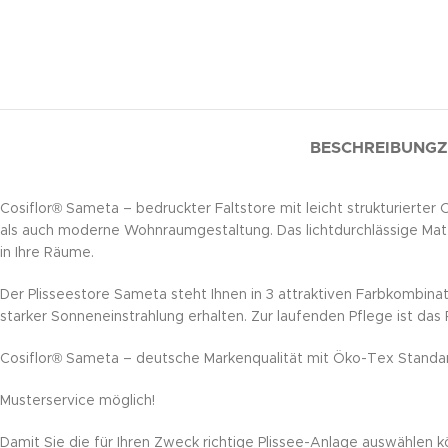
BESCHREIBUNG
Z
Cosiflor® Sameta – bedruckter Faltstore mit leicht strukturierter
als auch moderne Wohnraumgestaltung. Das lichtdurchlässige Materi
in Ihre Räume.
Der Plisseestore Sameta steht Ihnen in 3 attraktiven Farbkombina
starker Sonneneinstrahlung erhalten. Zur laufenden Pflege ist da
Cosiflor® Sameta – deutsche Markenqualität mit Öko-Tex Standa
Musterservice möglich!
Damit Sie die für Ihren Zweck richtige Plissee-Anlage auswählen k