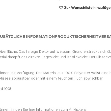
Zur Wunschliste hinzufüge
USÄTZLICHE INFORMATION
PRODUKTSICHERHEIT
VERSA
 Oberfläche. Das farbige Dekor auf weissem Grund erstreckt sich ü
al dämpft das direkte Tageslicht und ist blickdicht. Der Plisseev
tionen zur Verfügung. Das Material aus 100% Polyester weist eine 
s Plissee abbürstbar oder mit einem feuchten Tuch abwischbar.
rd 100!
önnen, finden Sie hier Informationen zum Anklicken
: