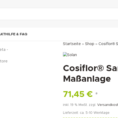
"DUETTE10"
AKT
HILFE & FAQ
Startseite
»
Shop
»
Cosiflor® 
Cosiflor® Sa
Maßanlage
71,45
€
*
inkl. 19 % MwSt.
zzgl.
Versandkos
Lieferzeit:
ca. 5-10 Werktage