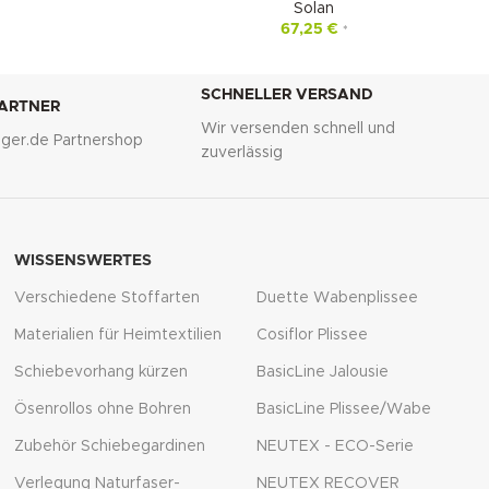
Solan
67,25
€
*
SCHNELLER VERSAND
PARTNER
Wir versenden schnell und
lliger.de Partnershop
zuverlässig
WISSENSWERTES
Verschiedene Stoffarten
Duette Wabenplissee
Materialien für Heimtextilien
Cosiflor Plissee
Schiebevorhang kürzen
BasicLine Jalousie
Ösenrollos ohne Bohren
BasicLine Plissee/Wabe
Zubehör Schiebegardinen
NEUTEX - ECO-Serie
Verlegung Naturfaser-
NEUTEX RECOVER