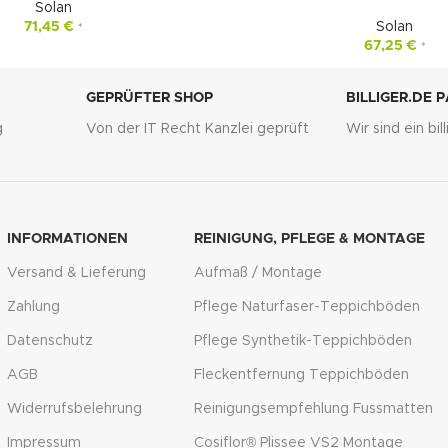
Solan
71,45
€
Solan
*
67,25
€
*
GEPRÜFTER SHOP
BILLIGER.DE 
g
Von der IT Recht Kanzlei geprüft
Wir sind ein bi
INFORMATIONEN
REINIGUNG, PFLEGE & MONTAGE
Versand & Lieferung
Aufmaß / Montage
Zahlung
Pflege Naturfaser-Teppichböden
Datenschutz
Pflege Synthetik-Teppichböden
AGB
Fleckentfernung Teppichböden
Widerrufsbelehrung
Reinigungsempfehlung Fussmatten
Impressum
Cosiflor® Plissee VS2 Montage