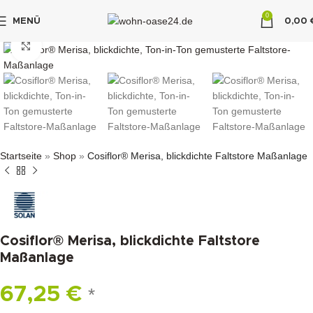
0
MENÜ
0,00
"DUETTE10"
klicken um zu vergrößern
Startseite
»
Shop
»
Cosiflor® Merisa, blickdichte Faltstore Maßanlage
Cosiflor® Merisa, blickdichte Faltstore
Maßanlage
67,25
€
*