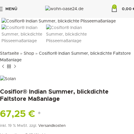
0
MENÜ
0,00
klicken um zu vergrößern
"DUETTE10"
Startseite
»
Shop
»
Cosiflor® Indian Summer, blickdichte Faltstore
Maßanlage
Cosiflor® Indian Summer, blickdichte
Faltstore Maßanlage
67,25
€
*
inkl. 19 % MwSt.
zzgl.
Versandkosten