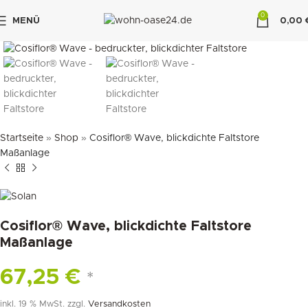
0
MENÜ
0,00
klicken um zu vergrößern
"DUETTE10"
Startseite
»
Shop
»
Cosiflor® Wave, blickdichte Faltstore
Maßanlage
Cosiflor® Wave, blickdichte Faltstore
Maßanlage
67,25
€
*
inkl. 19 % MwSt.
zzgl.
Versandkosten