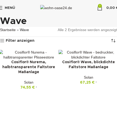
0
MENÜ
0,00
"DUETTE10"
Wave
Startseite
»
Wave
Alle 2 Ergebnisse werden angezeigt
Filter anzeigen
Cosiflor® Nurema,
Cosiflor® Wave, blickdichte
halbtransparente Faltstore
Faltstore Maßanlage
Maßanlage
Solan
Solan
67,25
€
*
74,55
€
*