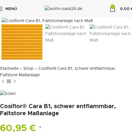
0
MENÜ
0,00
klicken um zu vergrößern
"DUETTE10"
Startseite
»
Shop
»
Cosiflor® Cara B1, schwer entflammbar,
Faltstore Maßanlage
Cosiflor® Cara B1, schwer entflammbar,
Faltstore Maßanlage
60,95
€
*