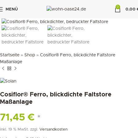
0
MENÜ
0,00
klicken um zu vergrößern
"DUETTE10"
Startseite
»
Shop
»
Cosiflor® Ferro, blickdichte Faltstore
Maßanlage
Cosiflor® Ferro, blickdichte Faltstore
Maßanlage
71,45
€
*
inkl. 19 % MwSt.
zzgl.
Versandkosten