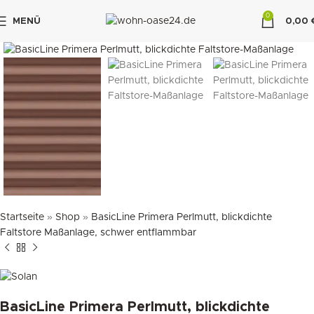
0
MENÜ
0,00
klicken um zu vergrößern
"DUETTE10"
Startseite
»
Shop
»
BasicLine Primera Perlmutt, blickdichte
Faltstore Maßanlage, schwer entflammbar
BasicLine Primera Perlmutt, blickdichte