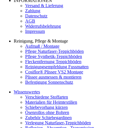
INFORMATIONEN
Versand & Lieferung
Zahlung
Datenschutz
AGB
Widerrufsbelehrung
Impressum
Reinigung, Pflege & Montage
Aufmaß / Montage
Pflege Naturfaser-Teppichböden
Pflege Synthetik-Teppichböden
Fleckentfernung Teppichböden
Reinigungsempfehlung Fussmatten
Cosiflor® Plissee VS2 Montage
Plissee ausmessen & montieren
Befestigung Sonnenschutz
Wissenswertes
Verschiedene Stoffarten
Materialien für Heimtextilien
Schiebevorhang kürzen
Ösenrollos ohne Bohren
Zubehör Schiebegardinen
Verlegung Naturfaser-Teppichböden
Reflexion - Absorption - Transmission