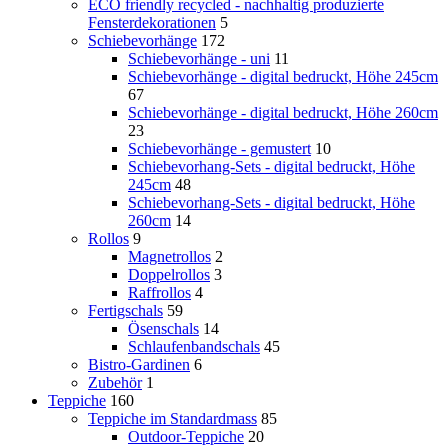
ECO friendly recycled - nachhaltig produzierte
Fensterdekorationen
5
Schiebevorhänge
172
Schiebevorhänge - uni
11
Schiebevorhänge - digital bedruckt, Höhe 245cm
67
Schiebevorhänge - digital bedruckt, Höhe 260cm
23
Schiebevorhänge - gemustert
10
Schiebevorhang-Sets - digital bedruckt, Höhe
245cm
48
Schiebevorhang-Sets - digital bedruckt, Höhe
260cm
14
Rollos
9
Magnetrollos
2
Doppelrollos
3
Raffrollos
4
Fertigschals
59
Ösenschals
14
Schlaufenbandschals
45
Bistro-Gardinen
6
Zubehör
1
Teppiche
160
Teppiche im Standardmass
85
Outdoor-Teppiche
20