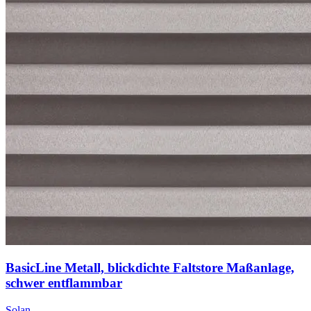
BasicLine Metall, blickdichte Faltstore Maßanlage,
schwer entflammbar
Solan