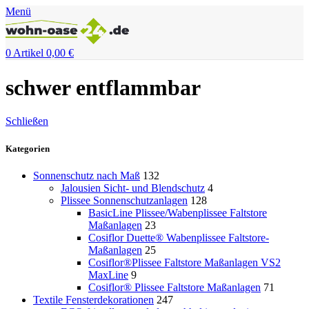
Menü
0
Artikel
0,00
€
schwer entflammbar
Schließen
Kategorien
Sonnenschutz nach Maß
132
Jalousien Sicht- und Blendschutz
4
Plissee Sonnenschutzanlagen
128
BasicLine Plissee/Wabenplissee Faltstore
Maßanlagen
23
Cosiflor Duette® Wabenplissee Faltstore-
Maßanlagen
25
Cosiflor®Plissee Faltstore Maßanlagen VS2
MaxLine
9
Cosiflor® Plissee Faltstore Maßanlagen
71
Textile Fensterdekorationen
247