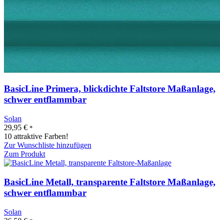
BasicLine Primera, blickdichte Faltstore Maßanlage,
schwer entflammbar
Solan
29,95
€
*
10 attraktive Farben!
Zur Wunschliste hinzufügen
Zum Produkt
BasicLine Metall, transparente Faltstore Maßanlage,
schwer entflammbar
Solan