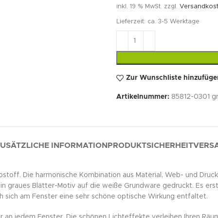
inkl. 19 % MwSt.
zzgl.
Versandkos
Lieferzeit:
ca. 3-5 Werktage
Zur Wunschliste hinzufüge
Artikelnummer:
85812-0301 g
USÄTZLICHE INFORMATION
PRODUKTSICHERHEIT
VERSA
stoff. Die harmonische Kombination aus Material, Web- und Druckt
ein graues Blätter-Motiv auf die weiße Grundware gedruckt. Es er
h sich am Fenster eine sehr schöne optische Wirkung entfaltet.
cher an jedem Fenster. Die schönen Lichteffekte verleihen Ihren