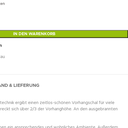
ten
IN DEN WARENKORB
n
rau
ND & LIEFERUNG
echnik ergibt einen zeitlos-schönen Vorhangschal für viele
streckt sich über 2/3 der Vorhanghöhe. An den ausgebrannten
 Räumen ein ansprechendes und wohnliches Ambiente. Außerdem