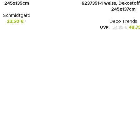
245x135cm
6237351-1 weiss, Dekostoff,
245x137cm
Schmidtgard
23,50
€
Deco Trends
*
48,7
UVP:
54,95
€