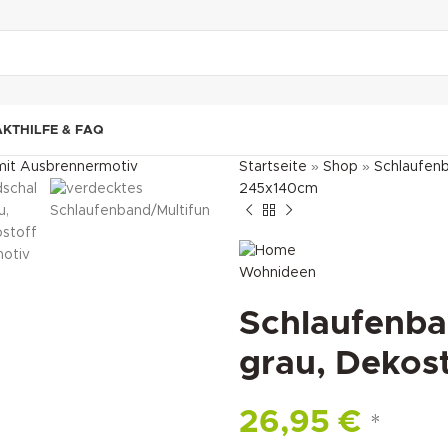
"DUETTE10"
AKT
HILFE & FAQ
Startseite
»
Shop
»
Schlaufenb
245x140cm
Schlaufenba
grau, Dekost
26,95
€
*