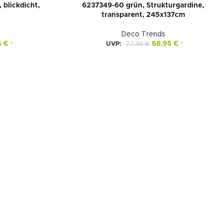
 blickdicht,
6237349-60 grün, Strukturgardine,
transparent, 245x137cm
Deco Trends
5
€
68,95
€
UVP:
77,96
€
*
*