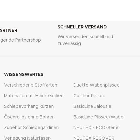
SCHNELLER VERSAND
PARTNER
Wir versenden schnell und
lliger.de Partnershop
zuverlässig
WISSENSWERTES
Verschiedene Stoffarten
Duette Wabenplissee
Materialien für Heimtextilien
Cosiflor Plissee
Schiebevorhang kürzen
BasicLine Jalousie
Ösenrollos ohne Bohren
BasicLine Plissee/Wabe
Zubehör Schiebegardinen
NEUTEX - ECO-Serie
Verlegung Naturfaser-
NEUTEX RECOVER