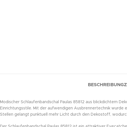
BESCHREIBUNG
Z
Modischer Schlaufenbandschal Paulas 85812 aus blickdichtem Deko
Einrichtungsstile. Mit der aufwendigen Ausbrennertechnik wurde 
Stellen gelangt punktuell mehr Licht durch den Dekostoff, wodurc
Der Schlaufenbandschal Paulas 85812 ist ein attraktiver Eyecat