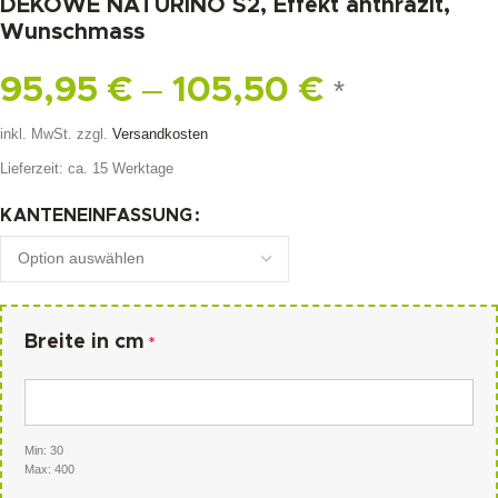
DEKOWE NATURINO S2, Effekt anthrazit,
Wunschmass
–
95,95
€
105,50
€
*
inkl. MwSt.
zzgl.
Versandkosten
Lieferzeit:
ca. 15 Werktage
KANTENEINFASSUNG
Breite in cm
*
Min: 30
Max: 400