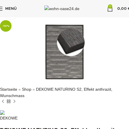
0
MENÜ
0,00
klicken um zu vergrößern
"DUETTE10"
-10%
Startseite
»
Shop
»
DEKOWE NATURINO S2, Effekt anthrazit,
Wunschmass