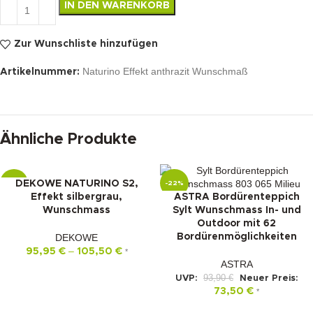
IN DEN WARENKORB
Zur Wunschliste hinzufügen
Naturino Effekt anthrazit Wunschmaß
Artikelnummer:
Ähnliche Produkte
DEKOWE NATURINO S2,
-10%
-22%
Effekt silbergrau,
ASTRA Bordürenteppich
Wunschmass
Sylt Wunschmass In- und
Outdoor mit 62
DEKOWE
Bordürenmöglichkeiten
–
95,95
€
105,50
€
*
ASTRA
93,90
€
UVP:
Neuer Preis:
73,50
€
*