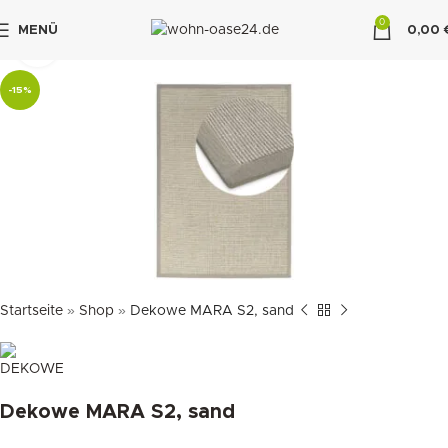
0
MENÜ
0,00
klicken um zu vergrößern
"DUETTE10"
-15%
Startseite
»
Shop
»
Dekowe MARA S2, sand
Dekowe MARA S2, sand