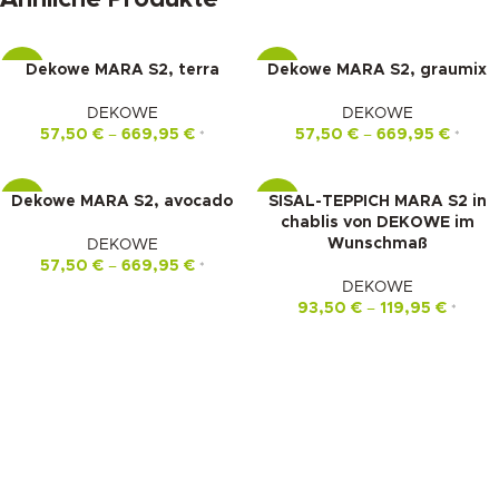
Dekowe MARA S2, terra
Dekowe MARA S2, graumix
-15%
-15%
DEKOWE
DEKOWE
57,50
€
–
669,95
€
57,50
€
–
669,95
€
*
*
Dekowe MARA S2, avocado
SISAL-TEPPICH MARA S2 in
-15%
-16%
chablis von DEKOWE im
Wunschmaß
DEKOWE
57,50
€
–
669,95
€
*
DEKOWE
93,50
€
–
119,95
€
*