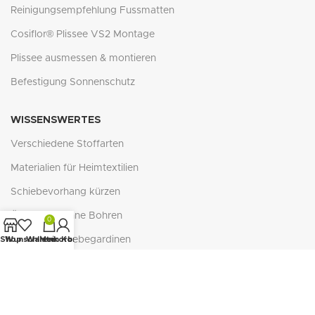
Reinigungsempfehlung Fussmatten
Cosiflor® Plissee VS2 Montage
Plissee ausmessen & montieren
Befestigung Sonnenschutz
WISSENSWERTES
Verschiedene Stoffarten
Materialien für Heimtextilien
Schiebevorhang kürzen
Ösenrollos ohne Bohren
0
Zubehör Schiebegardinen
Shop
Wunschliste
Warenkorb
Mein Konto
Verlegung Naturfaser-Teppichböden
Reflexion - Absorption - Transmission