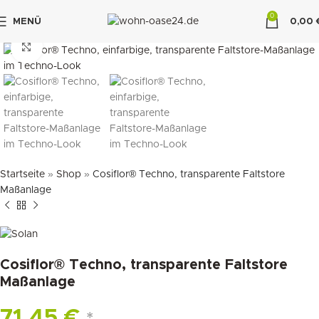
0
MENÜ
0,00
"DUETTE10"
klicken um zu vergrößern
Startseite
»
Shop
»
Cosiflor® Techno, transparente Faltstore
Maßanlage
Cosiflor® Techno, transparente Faltstore
Maßanlage
71,45
€