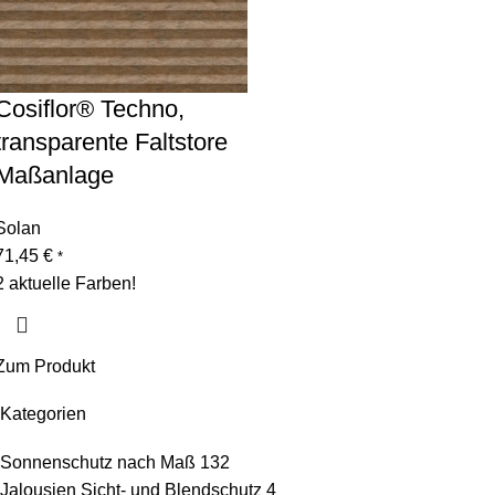
Cosiflor® Techno,
transparente Faltstore
Maßanlage
Solan
71,45
€
*
2 aktuelle Farben!
Zum Produkt
Kategorien
Sonnenschutz nach Maß
132
Jalousien Sicht- und Blendschutz
4