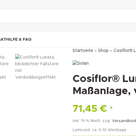
"DUETTE10"
AKT
HILFE & FAQ
Startseite
»
Shop
»
Cosiflor® 
Cosiflor® Lu
Maßanlage, 
71,45
€
*
inkl. 19 % MwSt.
zzgl.
Versandkos
Lieferzeit:
ca. 5-10 Werktage