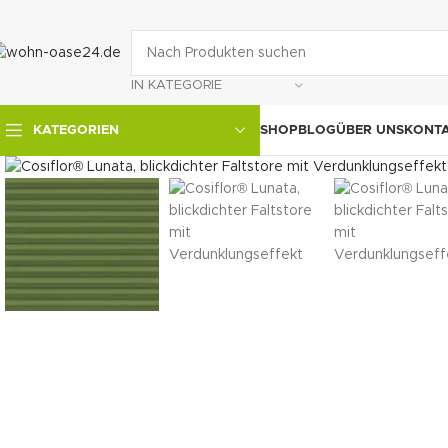
IN KATEGORIE
SHOP
BLOG
ÜBER UNS
KONT
KATEGORIEN
klicken um zu vergrößern