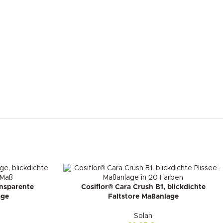
ansparente
Cosiflor® Cara Crush B1, blickdichte
age
Faltstore Maßanlage
Solan