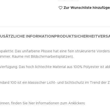
Zur Wunschliste hinzufüge
USÄTZLICHE INFORMATION
PRODUKTSICHERHEIT
VERSA
alette. Das unifarbene Plissee hat eine fein strukrurierte Vorderse
immer, Räume mit Bildschirmarbeitsplätzen).
 Verfügung. Das hoch lichtechte Material aus 100% Polyester ist a
rd 100 ist ein klassischer Licht- und Sichtschutz im Trend der Zei
önnen, finden Sie hier Informationen zum Anklicken
: