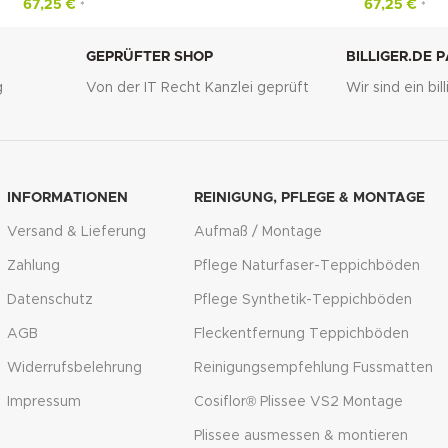
67,25
€
67,25
€
*
*
GEPRÜFTER SHOP
BILLIGER.DE 
g
Von der IT Recht Kanzlei geprüft
Wir sind ein bi
INFORMATIONEN
REINIGUNG, PFLEGE & MONTAGE
Versand & Lieferung
Aufmaß / Montage
Zahlung
Pflege Naturfaser-Teppichböden
Datenschutz
Pflege Synthetik-Teppichböden
AGB
Fleckentfernung Teppichböden
Widerrufsbelehrung
Reinigungsempfehlung Fussmatten
Impressum
Cosiflor® Plissee VS2 Montage
Plissee ausmessen & montieren