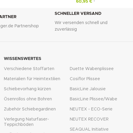
60,95
€
*
SCHNELLER VERSAND
PARTNER
Wir versenden schnell und
lliger.de Partnershop
zuverlässig
WISSENSWERTES
Verschiedene Stoffarten
Duette Wabenplissee
Materialien für Heimtextilien
Cosiflor Plissee
Schiebevorhang kürzen
BasicLine Jalousie
Ösenrollos ohne Bohren
BasicLine Plissee/Wabe
Zubehör Schiebegardinen
NEUTEX - ECO-Serie
Verlegung Naturfaser-
NEUTEX RECOVER
Teppichböden
SEAQUAL Initiative