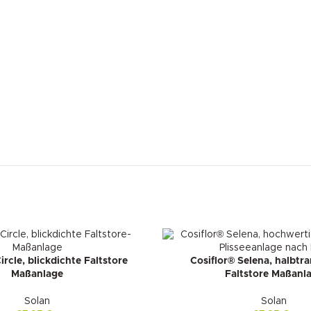
ircle, blickdichte Faltstore
Cosiflor® Selena, halbtr
Maßanlage
Faltstore Maßanl
Solan
Solan