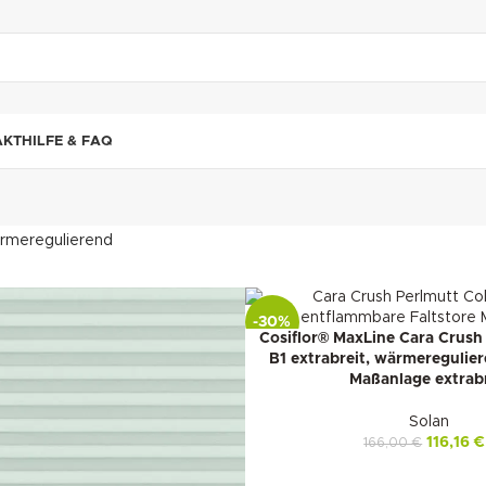
"DUETTE10"
AKT
HILFE & FAQ
rmeregulierend
-30%
Cosiflor® MaxLine Cara Crush
B1 extrabreit, wärmeregulier
Maßanlage extrabr
Solan
116,16
€
166,00
€