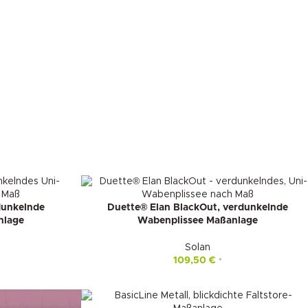
dunkelnde
Duette® Elan BlackOut, verdunkelnde
nlage
Wabenplissee Maßanlage
Solan
109,50
€
*