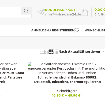
0,00
KUNDENSUPPORT
info@wohn-oase24.de
0
Artik
ANMELDEN / REGISTRIEREN
WUNSCHLIS
 Perlmutt Color
end, Faltstore
Schlaufenbandschal Eskamio 85992,
eit
Dekostoff, blickdicht, thermoregulierend
Schmidtgard
16,95
€
–
49,96
€
*
*