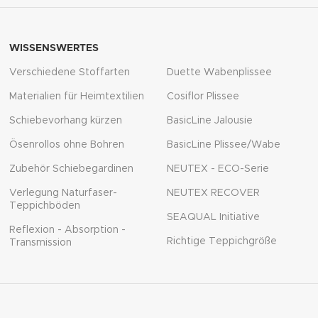
WISSENSWERTES
Verschiedene Stoffarten
Duette Wabenplissee
Materialien für Heimtextilien
Cosiflor Plissee
Schiebevorhang kürzen
BasicLine Jalousie
Ösenrollos ohne Bohren
BasicLine Plissee/Wabe
Zubehör Schiebegardinen
NEUTEX - ECO-Serie
Verlegung Naturfaser-
NEUTEX RECOVER
Teppichböden
SEAQUAL Initiative
Reflexion - Absorption -
Richtige Teppichgröße
Transmission