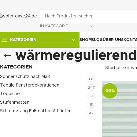
IN KATEGORIE
SHOP
BLOG
ÜBER UNS
KONT
KATEGORIEN
wärmeregulierend
KATEGORIEN
Startseite
»
wä
Sonnenschutz nach Maß
132
Textile Fensterdekorationen
247
-30%
Teppiche
160
Stufenmatten
15
Schmutzfang Fußmatten & Läufer
47