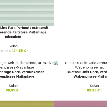
Line Para Perlmutt extrabreit,
erende Faltstore Maßanlage,
blickdicht
Solan
124,55
€
78,00
€
*
antage Dark, verdunkelnde
Duette® Unix Dark, ver
nplissee Maßanlage
Wabenplissee Maßa
Solan
Solan
89,95
€
89,95
€
*
*