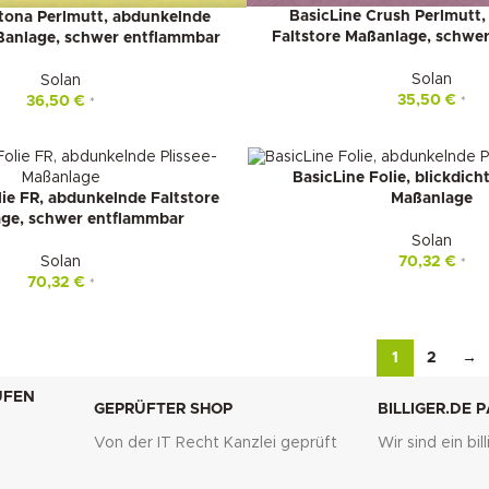
BasicLine Crush Perlmutt,
Stona Perlmutt, abdunkelnde
Faltstore Maßanlage, schwe
ßanlage, schwer entflammbar
Solan
Solan
35,50
€
36,50
€
*
*
BasicLine Folie, blickdich
lie FR, abdunkelnde Faltstore
Maßanlage
ge, schwer entflammbar
Solan
Solan
70,32
€
*
70,32
€
*
1
2
→
UFEN
GEPRÜFTER SHOP
BILLIGER.DE 
Von der IT Recht Kanzlei geprüft
Wir sind ein bi
g