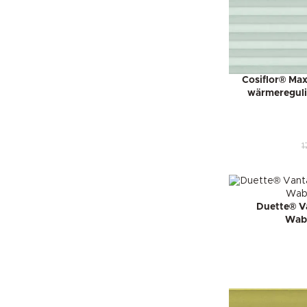
Cosiflor® Max
wärmereguli
1
Duette® V
Wabe