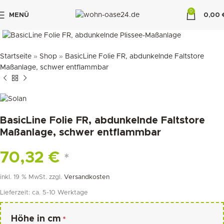
0
MENÜ
0,00
klicken um zu vergrößern
"DUETTE10"
Startseite
»
Shop
»
BasicLine Folie FR, abdunkelnde Faltstore
Maßanlage, schwer entflammbar
BasicLine Folie FR, abdunkelnde Faltstore
Maßanlage, schwer entflammbar
70,32
€
*
inkl. 19 % MwSt.
zzgl.
Versandkosten
Lieferzeit:
ca. 5-10 Werktage
Höhe in cm
*