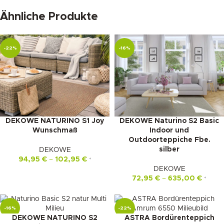
Ähnliche Produkte
-22%
-16%
DEKOWE NATURINO S1 Joy
DEKOWE Naturino S2 Basic
Wunschmaß
Indoor und
Outdoorteppiche Fbe.
silber
DEKOWE
94,95
€
–
102,95
€
*
DEKOWE
72,95
€
–
635,00
€
*
-16%
-22%
DEKOWE NATURINO S2
ASTRA Bordürenteppich