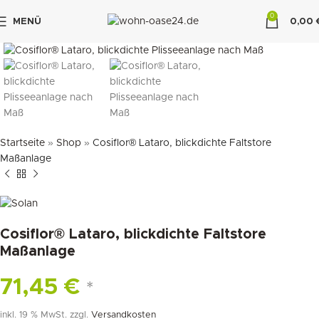
0
MENÜ
0,00
klicken um zu vergrößern
"DUETTE10"
Startseite
»
Shop
»
Cosiflor® Lataro, blickdichte Faltstore
Maßanlage
Cosiflor® Lataro, blickdichte Faltstore
Maßanlage
71,45
€
*
inkl. 19 % MwSt.
zzgl.
Versandkosten