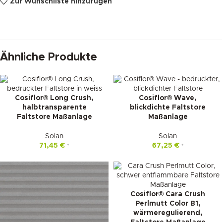
Zur Wunschliste hinzufügen
Ähnliche Produkte
Cosiflor® Long Crush,
Cosiflor® Wave,
halbtransparente
blickdichte Faltstore
Faltstore Maßanlage
Maßanlage
Solan
Solan
71,45
€
67,25
€
*
*
Cosiflor® Cara Crush
Perlmutt Color B1,
wärmeregulierend,