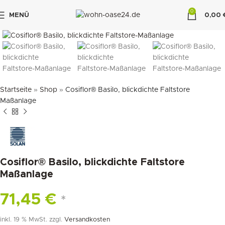
0
MENÜ
0,00
klicken um zu vergrößern
"DUETTE10"
Startseite
»
Shop
»
Cosiflor® Basilo, blickdichte Faltstore
Maßanlage
Cosiflor® Basilo, blickdichte Faltstore
Maßanlage
71,45
€
*
inkl. 19 % MwSt.
zzgl.
Versandkosten