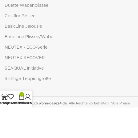
Duette Wabenplissee
Cosiflor Plissee
BasicLine Jalousie
BasicLine Plissee/Wabe
NEUTEX - ECO-Serie
NEUTEX RECOVER
SEAQUAL Initiative
Richtige Teppichgröße
0
Shop
Wunschliste
Warenkorb
Mein Konto
© Copyright 2026
wohn-oase24.de
. Alle Rechte vorbehalten. *Alle Preise
inkl. der gesetzlichen MwSt. zzgl.
Versandkosten
. Die durchgestrichenen
Preise entsprechen dem bisherigen Preis in diesem Online-Shop.