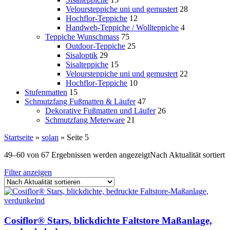
Veloursteppiche uni und gemustert
28
Hochflor-Teppiche
12
Handweb-Teppiche / Wollteppiche
4
Teppiche Wunschmass
75
Outdoor-Teppiche
25
Sisaloptik
29
Sisalteppiche
15
Veloursteppiche uni und gemustert
22
Hochflor-Teppiche
10
Stufenmatten
15
Schmutzfang Fußmatten & Läufer
47
Dekorative Fußmatten und Läufer
26
Schmutzfang Meterware
21
Startseite
»
solan
»
Seite 5
49–60 von 67 Ergebnissen werden angezeigt
Nach Aktualität sortiert
Filter anzeigen
Cosiflor® Stars, blickdichte Faltstore Maßanlage,