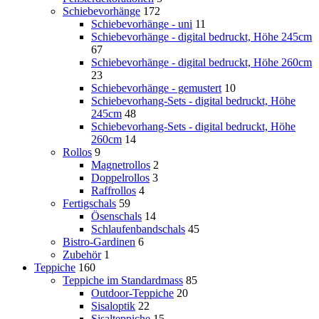
Schiebevorhänge
172
Schiebevorhänge - uni
11
Schiebevorhänge - digital bedruckt, Höhe 245cm
67
Schiebevorhänge - digital bedruckt, Höhe 260cm
23
Schiebevorhänge - gemustert
10
Schiebevorhang-Sets - digital bedruckt, Höhe
245cm
48
Schiebevorhang-Sets - digital bedruckt, Höhe
260cm
14
Rollos
9
Magnetrollos
2
Doppelrollos
3
Raffrollos
4
Fertigschals
59
Ösenschals
14
Schlaufenbandschals
45
Bistro-Gardinen
6
Zubehör
1
Teppiche
160
Teppiche im Standardmass
85
Outdoor-Teppiche
20
Sisaloptik
22
Sisalteppiche
15