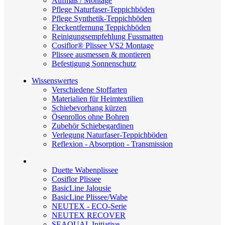
Aufmaß / Montage
Pflege Naturfaser-Teppichböden
Pflege Synthetik-Teppichböden
Fleckentfernung Teppichböden
Reinigungsempfehlung Fussmatten
Cosiflor® Plissee VS2 Montage
Plissee ausmessen & montieren
Befestigung Sonnenschutz
Wissenswertes
Verschiedene Stoffarten
Materialien für Heimtextilien
Schiebevorhang kürzen
Ösenrollos ohne Bohren
Zubehör Schiebegardinen
Verlegung Naturfaser-Teppichböden
Reflexion - Absorption - Transmission
Duette Wabenplissee
Cosiflor Plissee
BasicLine Jalousie
BasicLine Plissee/Wabe
NEUTEX - ECO-Serie
NEUTEX RECOVER
SEAQUAL Initiative