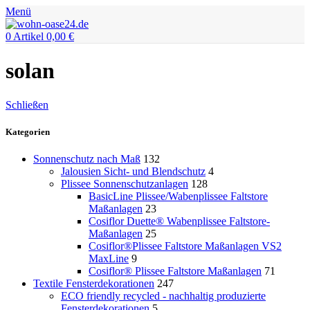
Menü
0
Artikel
0,00
€
solan
Schließen
Kategorien
Sonnenschutz nach Maß
132
Jalousien Sicht- und Blendschutz
4
Plissee Sonnenschutzanlagen
128
BasicLine Plissee/Wabenplissee Faltstore
Maßanlagen
23
Cosiflor Duette® Wabenplissee Faltstore-
Maßanlagen
25
Cosiflor®Plissee Faltstore Maßanlagen VS2
MaxLine
9
Cosiflor® Plissee Faltstore Maßanlagen
71
Textile Fensterdekorationen
247
ECO friendly recycled - nachhaltig produzierte
Fensterdekorationen
5