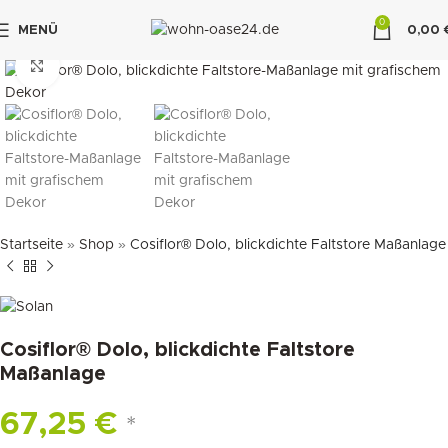
0
MENÜ
0,00
"DUETTE10"
klicken um zu vergrößern
Startseite
»
Shop
»
Cosiflor® Dolo, blickdichte Faltstore Maßanlage
Cosiflor® Dolo, blickdichte Faltstore
Maßanlage
67,25
€
*