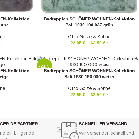
N-Kollektion
Badteppich SCHÖNER WOHNEN-Kollektion
taupe
Bali 1930 190 037 grün
hne
Otto Golze & Söhne
22,95
€
63,50
€
–
*
*
-21%
N-Kollektion
Badteppich SCHÖNER WOHNEN-Kollektion
eige
Bali 1930 190 000 weiss
hne
Otto Golze & Söhne
22,95
€
63,50
€
–
*
*
IGER.DE PARTNER
SCHNELLER VERSAND
nd ein billiger.de
Wir versenden schnell und