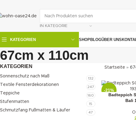
IN KATEGORIE
SHOP
BLOG
ÜBER UNS
KONTA
KATEGORIEN
67cm x 110cm
KATEGORIEN
Startseite
»
67
Sonnenschutz nach Maß
132
Textile Fensterdekorationen
247
-21%
Teppiche
Badteppich 
160
Bali 
Stufenmatten
15
Schmutzfang Fußmatten & Läufer
O
47