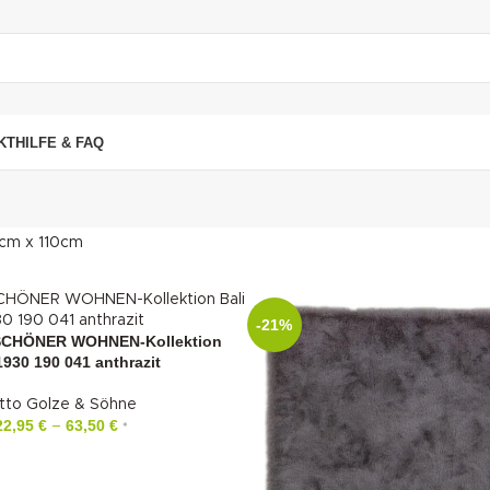
"DUETTE10"
KT
HILFE & FAQ
cm x 110cm
-21%
SCHÖNER WOHNEN-Kollektion
1930 190 041 anthrazit
tto Golze & Söhne
22,95
€
63,50
€
–
*