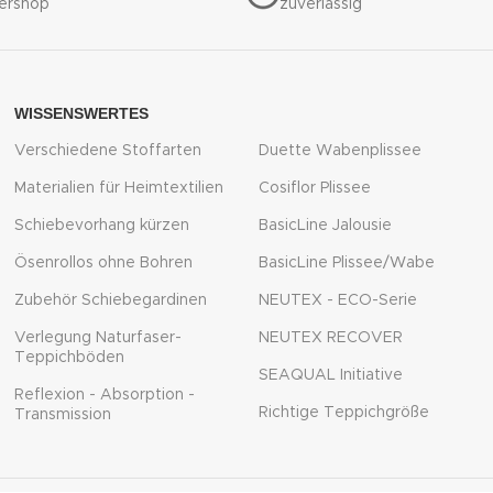
nershop
zuverlässig
WISSENSWERTES
Verschiedene Stoffarten
Duette Wabenplissee
Materialien für Heimtextilien
Cosiflor Plissee
Schiebevorhang kürzen
BasicLine Jalousie
Ösenrollos ohne Bohren
BasicLine Plissee/Wabe
Zubehör Schiebegardinen
NEUTEX - ECO-Serie
Verlegung Naturfaser-
NEUTEX RECOVER
Teppichböden
SEAQUAL Initiative
Reflexion - Absorption -
Richtige Teppichgröße
Transmission