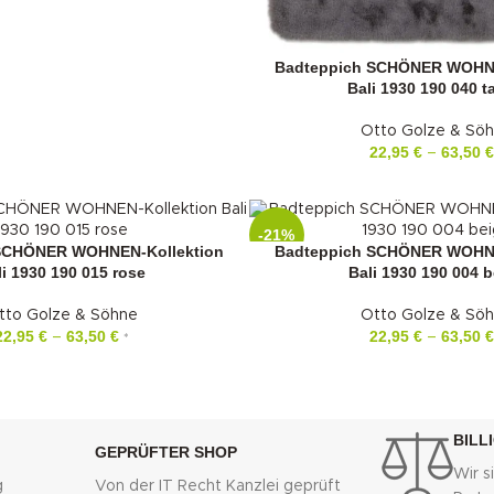
Badteppich SCHÖNER WOHNE
Bali 1930 190 040 
Otto Golze & Sö
22,95
€
63,50
€
–
-21%
SCHÖNER WOHNEN-Kollektion
Badteppich SCHÖNER WOHNE
li 1930 190 015 rose
Bali 1930 190 004 b
tto Golze & Söhne
Otto Golze & Sö
22,95
€
63,50
€
22,95
€
63,50
€
–
–
*
BILL
GEPRÜFTER SHOP
Wir si
g
Von der IT Recht Kanzlei geprüft