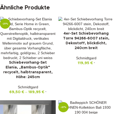
Ähnliche Produkte
-21%
4er-Set Schiebevorhang
Torre 94266-6007 stein,
Dekostoff, blickdicht,
240cm breit
Schmidtgard
Schiebevorhang-Set
119,95
€
*
Elania, „Bambus-Optik“
recycelt, halbtransparent,
Höhe: 245cm
Schmidtgard
–
69,50
€
189,95
€
*
-21%