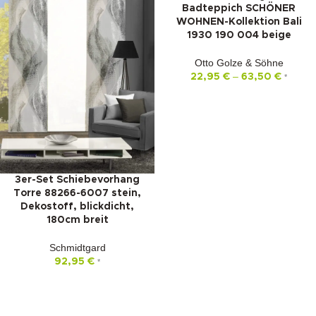
Badteppich SCHÖNER
WOHNEN-Kollektion Bali
1930 190 004 beige
Otto Golze & Söhne
–
22,95
€
63,50
€
*
3er-Set Schiebevorhang
Torre 88266-6007 stein,
Dekostoff, blickdicht,
180cm breit
Schmidtgard
92,95
€
*