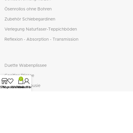
Ösenrollos ohne Bohren
Zubehör Schiebegardinen
Verlegung Naturfaser-Teppichböden
Reflexion - Absorption - Transmission
Duette Wabenplissee
Cosiflor Plissee
0
BasicLine Jalousie
Shop
Wunschliste
Warenkorb
Mein Konto
BasicLine Plissee/Wabe
NEUTEX - ECO-Serie
NEUTEX RECOVER
SEAQUAL Initiative