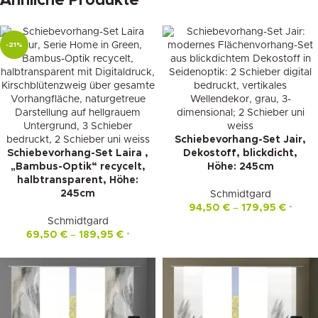
Ähnliche Produkte
-21%
Schiebevorhang-Set Jair,
Schiebevorhang-Set Laira ,
Dekostoff, blickdicht,
„Bambus-Optik“ recycelt,
Höhe: 245cm
halbtransparent, Höhe:
245cm
Schmidtgard
94,50
€
–
179,95
€
*
Schmidtgard
69,50
€
–
189,95
€
*