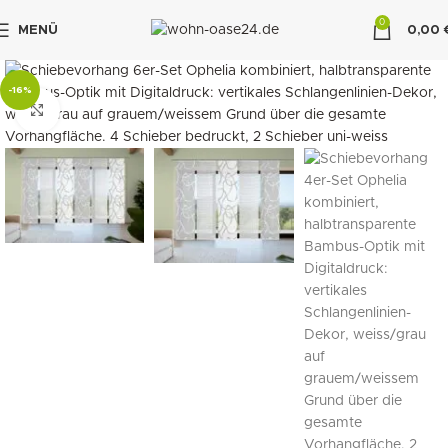
0
MENÜ
0,00
"DUETTE10"
-16%
klicken um zu vergrößern