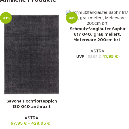
-24%
-22%
Schmutzfangläufer Saphir
617 040, grau meliert,
Meterware 200cm brt.
ASTRA
41,95
€
UVP:
53,95
€
*
Savona Hochflorteppich
180 040 anthrazit
ASTRA
67,95
€
–
428,95
€
*