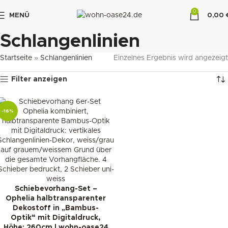
0
MENÜ
0,00
"DUETTE10"
Schlangenlinien
Startseite
»
Schlangenlinien
Einzelnes Ergebnis wird angezeigt
Filter anzeigen
-16%
Schiebevorhang-Set –
Ophelia halbtransparenter
Dekostoff in „Bambus-
Optik“ mit Digitaldruck,
Höhe: 260cm | wohn-oase24