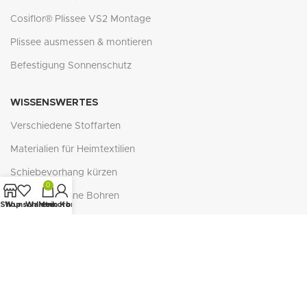
Cosiflor® Plissee VS2 Montage
Plissee ausmessen & montieren
Befestigung Sonnenschutz
WISSENSWERTES
Verschiedene Stoffarten
Materialien für Heimtextilien
Schiebevorhang kürzen
0
Ösenrollos ohne Bohren
Shop
Wunschliste
Warenkorb
Mein Konto
Zubehör Schiebegardinen
Verlegung Naturfaser-Teppichböden
Reflexion - Absorption - Transmission