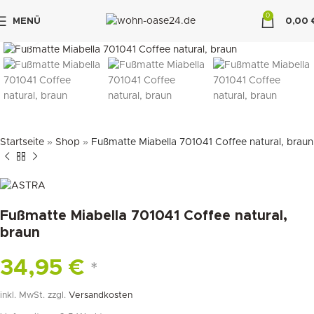
0
MENÜ
0,00
klicken um zu vergrößern
"DUETTE10"
Startseite
»
Shop
»
Fußmatte Miabella 701041 Coffee natural, braun
Fußmatte Miabella 701041 Coffee natural,
braun
34,95
€
*
inkl. MwSt.
zzgl.
Versandkosten