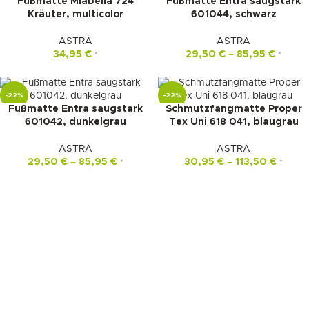
Fußmatte Miabella 724
Fußmatte Entra saugstark
Kräuter, multicolor
601044, schwarz
ASTRA
ASTRA
34,95
€
29,50
€
–
85,95
€
*
*
-22%
-22%
Fußmatte Entra saugstark
Schmutzfangmatte Proper
601042, dunkelgrau
Tex Uni 618 041, blaugrau
ASTRA
ASTRA
29,50
€
–
85,95
€
30,95
€
–
113,50
€
*
*