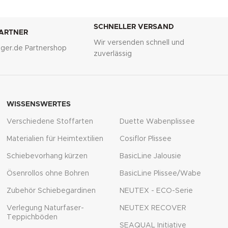
SCHNELLER VERSAND
PARTNER
Wir versenden schnell und
lliger.de Partnershop
zuverlässig
WISSENSWERTES
Verschiedene Stoffarten
Duette Wabenplissee
Materialien für Heimtextilien
Cosiflor Plissee
Schiebevorhang kürzen
BasicLine Jalousie
Ösenrollos ohne Bohren
BasicLine Plissee/Wabe
Zubehör Schiebegardinen
NEUTEX - ECO-Serie
Verlegung Naturfaser-
NEUTEX RECOVER
Teppichböden
SEAQUAL Initiative