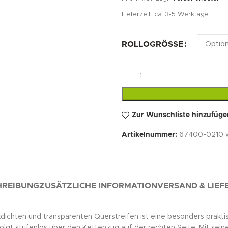
Lieferzeit:
ca. 3-5 Werktage
ROLLOGRÖSSE
Zur Wunschliste hinzufüge
Artikelnummer:
67400-0210 w
HREIBUNG
ZUSÄTZLICHE INFORMATION
VERSAND & LIE
kdichten und transparenten Querstreifen ist eine besonders prakti
lgt stufenlos über den Kettenzug auf der rechten Seite. Mit seine