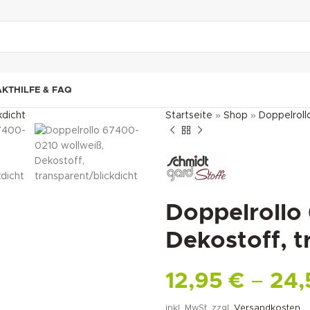
"DUETTE10"
AKT
HILFE & FAQ
Startseite
»
Shop
»
Doppelroll
Doppelrollo
Dekostoff, t
12,95
€
–
24
inkl. MwSt.
zzgl.
Versandkosten