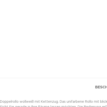
BESC
Doppelrollo wollweiß mit Kettenzug. Das unifarbene Rollo mit blic
Sicht Sie gerade in Ihre Räume lassen möchten. Die Bedienung erfo