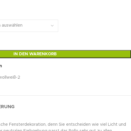
IN DEN WARENKORB
n
ollweiß-2
FERUNG
sche Fensterdekoration, denn Sie entscheiden wie viel Licht und
r neutralen Farbgebung passt das Rollo sehr gut zu allen