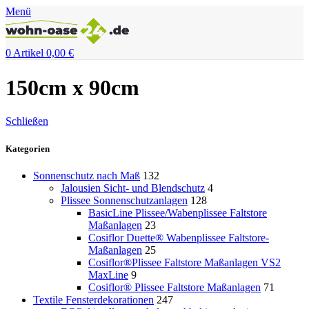
Menü
0
Artikel
0,00
€
150cm x 90cm
Schließen
Kategorien
Sonnenschutz nach Maß
132
Jalousien Sicht- und Blendschutz
4
Plissee Sonnenschutzanlagen
128
BasicLine Plissee/Wabenplissee Faltstore
Maßanlagen
23
Cosiflor Duette® Wabenplissee Faltstore-
Maßanlagen
25
Cosiflor®Plissee Faltstore Maßanlagen VS2
MaxLine
9
Cosiflor® Plissee Faltstore Maßanlagen
71
Textile Fensterdekorationen
247