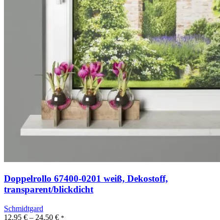
Doppelrollo 67400-0201 weiß, Dekostoff,
transparent/blickdicht
Schmidtgard
12,95
€
–
24,50
€
*