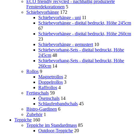
ECO friendly recycled - nachhaltig produzierte
Fensterdekorationen
5
Schiebevorhänge
172
Schiebevorhänge - uni
11
Schiebevorhänge - digital bedruckt, Höhe 245cm
67
Schiebevorhänge - digital bedruckt, Höhe 260cm
23
Schiebevorhänge - gemustert
10
Schiebevorhang-Sets - digital bedruckt, Höhe
245cm
48
Schiebevorhang-Sets - digital bedruckt, Höhe
260cm
14
Rollos
9
Magnetrollos
2
Doppelrollos
3
Raffrollos
4
Fertigschals
59
Ösenschals
14
Schlaufenbandschals
45
Bistro-Gardinen
6
Zubehör
1
Teppiche
160
Teppiche im Standardmass
85
Outdoor-Teppiche
20