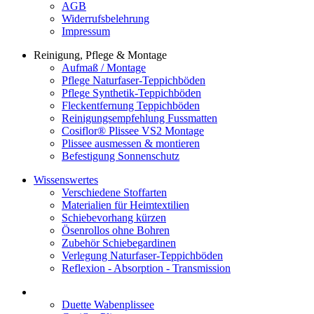
AGB
Widerrufsbelehrung
Impressum
Reinigung, Pflege & Montage
Aufmaß / Montage
Pflege Naturfaser-Teppichböden
Pflege Synthetik-Teppichböden
Fleckentfernung Teppichböden
Reinigungsempfehlung Fussmatten
Cosiflor® Plissee VS2 Montage
Plissee ausmessen & montieren
Befestigung Sonnenschutz
Wissenswertes
Verschiedene Stoffarten
Materialien für Heimtextilien
Schiebevorhang kürzen
Ösenrollos ohne Bohren
Zubehör Schiebegardinen
Verlegung Naturfaser-Teppichböden
Reflexion - Absorption - Transmission
Duette Wabenplissee