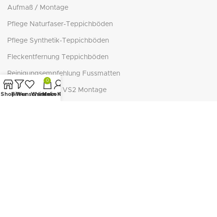
Aufmaß / Montage
Pflege Naturfaser-Teppichböden
Pflege Synthetik-Teppichböden
Fleckentfernung Teppichböden
Reinigungsempfehlung Fussmatten
0
Cosiflor® Plissee VS2 Montage
Shop
Filter
Wunschliste
Warenkorb
Mein Konto
Plissee ausmessen & montieren
Befestigung Sonnenschutz
WISSENSWERTES
Verschiedene Stoffarten
Materialien für Heimtextilien
Schiebevorhang kürzen
Ösenrollos ohne Bohren