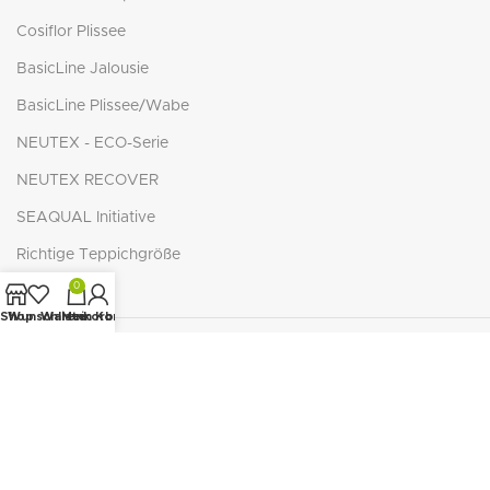
Cosiflor Plissee
BasicLine Jalousie
BasicLine Plissee/Wabe
NEUTEX - ECO-Serie
NEUTEX RECOVER
SEAQUAL Initiative
Richtige Teppichgröße
0
Shop
Wunschliste
Warenkorb
Mein Konto
© Copyright 2026
wohn-oase24.de
. Alle Rechte vorbehalten. *Alle Preise
inkl. der gesetzlichen MwSt. zzgl.
Versandkosten
. Die durchgestrichenen
Preise entsprechen dem bisherigen Preis in diesem Online-Shop.