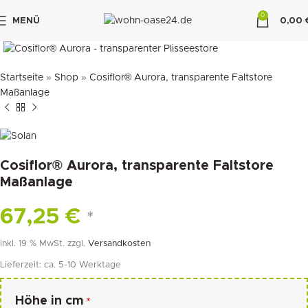
0
MENÜ
0,00
klicken um zu vergrößern
"DUETTE10"
Startseite
»
Shop
»
Cosiflor® Aurora, transparente Faltstore
Maßanlage
Cosiflor® Aurora, transparente Faltstore
Maßanlage
67,25
€
*
inkl. 19 % MwSt.
zzgl.
Versandkosten
Lieferzeit:
ca. 5-10 Werktage
Höhe in cm
*