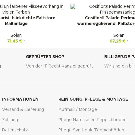
arisi, blickdichte Faltstore
Cosiflor® Palado Perlmu
Maßanlage
wärmeregulierend, Faltsto
Solan
Solan
71,45
€
67,25
€
*
*
GEPRÜFTER SHOP
BILLIGER.DE 
g
Von der IT Recht Kanzlei geprüft
Wir sind ein bi
INFORMATIONEN
REINIGUNG, PFLEGE & MONTAGE
Versand & Lieferung
Aufmaß / Montage
Zahlung
Pflege Naturfaser-Teppichböden
Datenschutz
Pflege Synthetik-Teppichböden