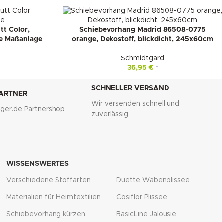
tt Color,
Schiebevorhang Madrid 86508-0775
re Maßanlage
orange, Dekostoff, blickdicht, 245x60cm
Schmidtgard
36,95
€
*
SCHNELLER VERSAND
PARTNER
Wir versenden schnell und
lliger.de Partnershop
zuverlässig
WISSENSWERTES
Verschiedene Stoffarten
Duette Wabenplissee
Materialien für Heimtextilien
Cosiflor Plissee
Schiebevorhang kürzen
BasicLine Jalousie