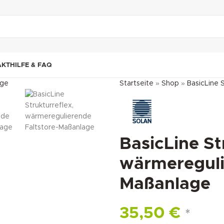
"DUETTE10"
AKT
HILFE & FAQ
Startseite
»
Shop
»
BasicLine 
BasicLine St
wärmereguli
Maßanlage
35,50
€
*