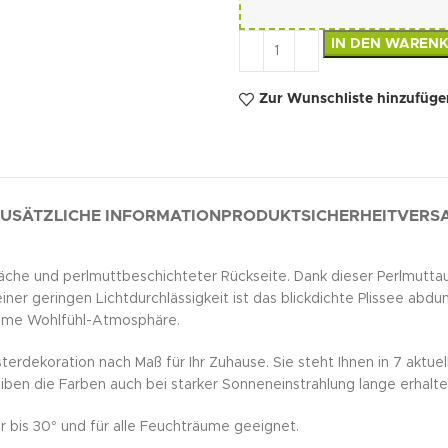
IN DEN WAREN
Zur Wunschliste hinzufüge
USÄTZLICHE INFORMATION
PRODUKTSICHERHEIT
VERSA
rfläche und perlmuttbeschichteter Rückseite. Dank dieser Perlmutt
er geringen Lichtdurchlässigkeit ist das blickdichte Plissee abdun
ehme Wohlfühl-Atmosphäre.
terdekoration nach Maß für Ihr Zuhause. Sie steht Ihnen in 7 aktue
iben die Farben auch bei starker Sonneneinstrahlung lange erhalte
r bis 30° und für alle Feuchträume geeignet.