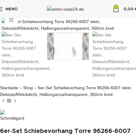
0
MENÜ
0,00
"DUETTE10"
klicken um zu vergrößern
Startseite
»
Shop
»
6er-Set Schiebevorhang Torre 96266-6007 stein,
Dekostoff/blickdicht, Halborganza/transparent, 360cm breit
6er-Set Schiebevorhang Torre 96266-6007