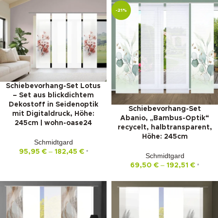
-21%
Schiebevorhang-Set Lotus
– Set aus blickdichtem
Dekostoff in Seidenoptik
Schiebevorhang-Set
mit Digitaldruck, Höhe:
Abanio, „Bambus-Optik“
245cm | wohn-oase24
recycelt, halbtransparent,
Höhe: 245cm
Schmidtgard
–
95,95
€
182,45
€
*
Schmidtgard
–
69,50
€
192,51
€
*