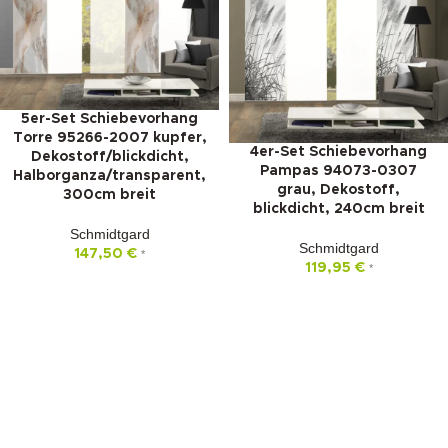
5er-Set Schiebevorhang
Torre 95266-2007 kupfer,
4er-Set Schiebevorhang
Dekostoff/blickdicht,
Pampas 94073-0307
Halborganza/transparent,
grau, Dekostoff,
300cm breit
blickdicht, 240cm breit
Schmidtgard
Schmidtgard
147,50
€
*
119,95
€
*