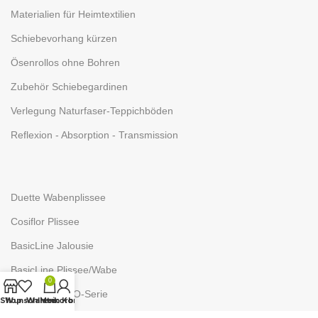
Materialien für Heimtextilien
Schiebevorhang kürzen
Ösenrollos ohne Bohren
Zubehör Schiebegardinen
Verlegung Naturfaser-Teppichböden
Reflexion - Absorption - Transmission
Duette Wabenplissee
Cosiflor Plissee
BasicLine Jalousie
BasicLine Plissee/Wabe
0
NEUTEX - ECO-Serie
Shop
Wunschliste
Warenkorb
Mein Konto