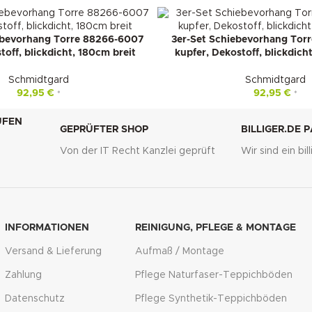
ebevorhang Torre 88266-6007
3er-Set Schiebevorhang Tor
toff, blickdicht, 180cm breit
kupfer, Dekostoff, blickdich
Schmidtgard
Schmidtgard
92,95
€
92,95
€
*
*
UFEN
GEPRÜFTER SHOP
BILLIGER.DE 
Von der IT Recht Kanzlei geprüft
Wir sind ein bi
g
INFORMATIONEN
REINIGUNG, PFLEGE & MONTAGE
Versand & Lieferung
Aufmaß / Montage
Zahlung
Pflege Naturfaser-Teppichböden
Datenschutz
Pflege Synthetik-Teppichböden