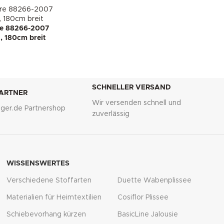
re 88266-2007
t, 180cm breit
SCHNELLER VERSAND
PARTNER
Wir versenden schnell und
lliger.de Partnershop
zuverlässig
WISSENSWERTES
Verschiedene Stoffarten
Duette Wabenplissee
Materialien für Heimtextilien
Cosiflor Plissee
Schiebevorhang kürzen
BasicLine Jalousie