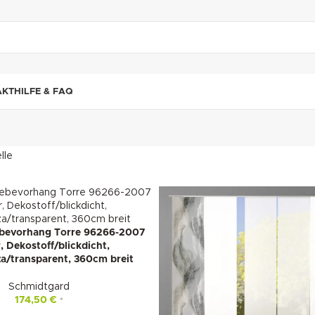
"DUETTE10"
AKT
HILFE & FAQ
lle
ebevorhang Torre 96266-2007
, Dekostoff/blickdicht,
a/transparent, 360cm breit
Schmidtgard
174,50
€
*