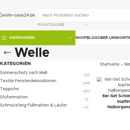
IN KATEGORIE
SHOP
BLOG
ÜBER UNS
KONT
KATEGORIEN
Welle
KATEGORIEN
Startseite
»
We
Sonnenschutz nach Maß
132
Textile Fensterdekorationen
246
Teppiche
160
6er-Set Schi
Stufenmatten
15
kupfer
Schmutzfang Fußmatten & Läufer
Halborganz
47