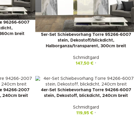
re 96266-6007
kdicht,
360cm breit
5er-Set Schiebevorhang Torre 95266-6007
stein, Dekostoff/blickdicht,
Halborganza/transparent, 300cm breit
Schmidtgard
147,50
€
*
re 94266-2007
4er-Set Schiebevorhang Torre 94266-6007
t, 240cm breit
stein, Dekostoff, blickdicht, 240cm breit
Schmidtgard
119,95
€
*