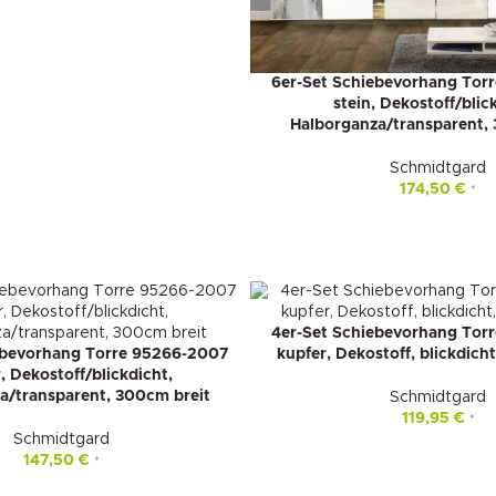
6er-Set Schiebevorhang Tor
stein, Dekostoff/blic
Halborganza/transparent, 
Schmidtgard
174,50
€
*
4er-Set Schiebevorhang Tor
ebevorhang Torre 95266-2007
kupfer, Dekostoff, blickdich
, Dekostoff/blickdicht,
a/transparent, 300cm breit
Schmidtgard
119,95
€
*
Schmidtgard
147,50
€
*