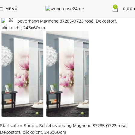
0
MENÜ
0,00
"DUETTE10"
klicken um zu vergrößern
Startseite
»
Shop
»
Schiebevorhang Magnene 87285-0723 rosé,
Dekostoff, blickdicht, 245x60cm