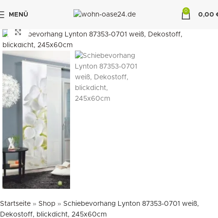
0
MENÜ
0,00
"DUETTE10"
klicken um zu vergrößern
Startseite
»
Shop
»
Schiebevorhang Lynton 87353-0701 weiß,
Dekostoff, blickdicht, 245x60cm