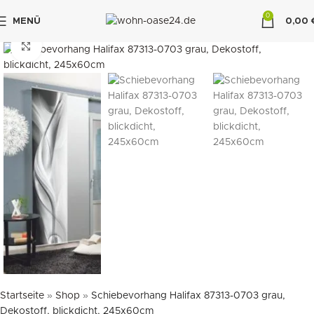
0
MENÜ
0,00
"DUETTE10"
klicken um zu vergrößern
Startseite
»
Shop
»
Schiebevorhang Halifax 87313-0703 grau,
Dekostoff, blickdicht, 245x60cm