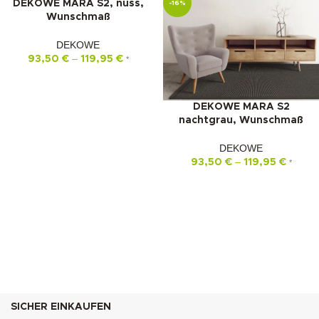
DEKOWE MARA S2, nuss,
-16%
-16%
Wunschmaß
DEKOWE
–
93,50
€
119,95
€
*
DEKOWE MARA S2
nachtgrau, Wunschmaß
DEKOWE
–
93,50
€
119,95
€
*
SICHER EINKAUFEN