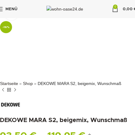
0
MENÜ
0,00
klicken um zu vergrößern
"DUETTE10"
-16%
Startseite
»
Shop
»
DEKOWE MARA S2, beigemix, Wunschmaß
DEKOWE MARA S2, beigemix, Wunschmaß