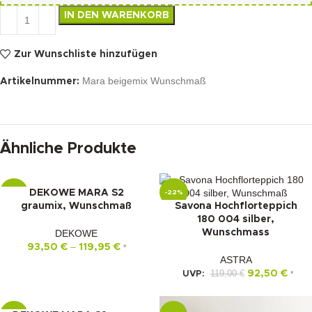
IN DEN WARENKORB
Zur Wunschliste hinzufügen
Mara beigemix Wunschmaß
Artikelnummer:
Ähnliche Produkte
DEKOWE MARA S2
-16%
-22%
graumix, Wunschmaß
Savona Hochflorteppich
180 004 silber,
DEKOWE
Wunschmass
–
93,50
€
119,95
€
*
ASTRA
119,00
€
92,50
€
UVP:
*