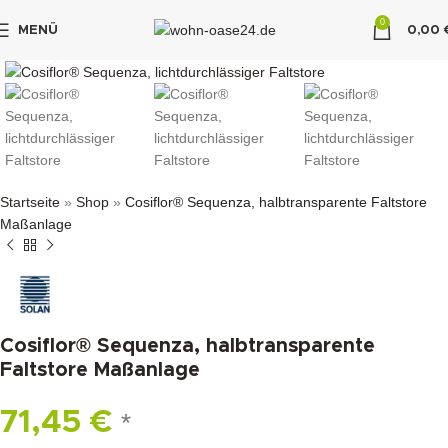
0
MENÜ
0,00
klicken um zu vergrößern
"DUETTE10"
Startseite
»
Shop
»
Cosiflor® Sequenza, halbtransparente Faltstore
Maßanlage
Cosiflor® Sequenza, halbtransparente
Faltstore Maßanlage
71,45
€
*