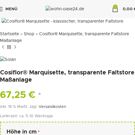
0
MENÜ
0,00
klicken um zu vergrößern
"DUETTE10"
Startseite
»
Shop
»
Cosiflor® Marquisette, transparente Faltstore
Maßanlage
Cosiflor® Marquisette, transparente Faltstore
Maßanlage
67,25
€
*
inkl. 19 % MwSt.
zzgl.
Versandkosten
Lieferzeit:
ca. 5-10 Werktage
Höhe in cm
*