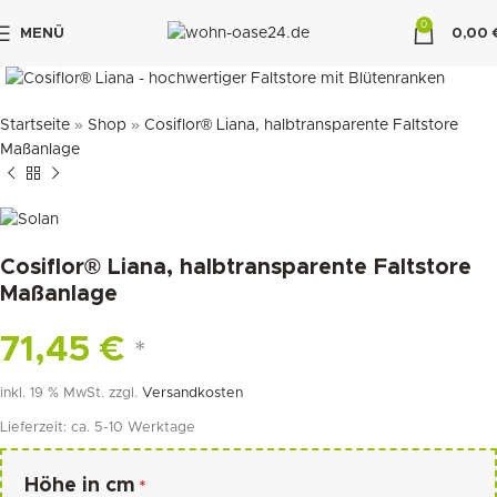
0
MENÜ
0,00
klicken um zu vergrößern
"DUETTE10"
Startseite
»
Shop
»
Cosiflor® Liana, halbtransparente Faltstore
Maßanlage
Cosiflor® Liana, halbtransparente Faltstore
Maßanlage
71,45
€
*
inkl. 19 % MwSt.
zzgl.
Versandkosten
Lieferzeit:
ca. 5-10 Werktage
Höhe in cm
*