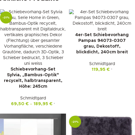
-21%
4er-Set Schiebevorhang
Pampas 94073-0307
grau, Dekostoff,
blickdicht, 240cm breit
Schmidtgard
Schiebevorhang-Set
119,95
€
*
Sylvia, „Bambus-Optik“
recycelt, halbtransparent,
Höhe: 245cm
Schmidtgard
69,50
€
–
189,95
€
*
-21%