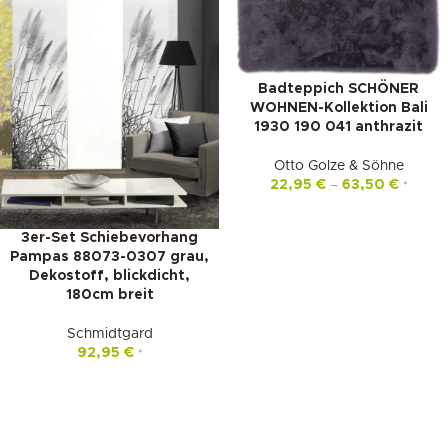
Badteppich SCHÖNER
WOHNEN-Kollektion Bali
1930 190 041 anthrazit
Otto Golze & Söhne
22,95
€
–
63,50
€
*
3er-Set Schiebevorhang
Pampas 88073-0307 grau,
Dekostoff, blickdicht,
180cm breit
Schmidtgard
92,95
€
*