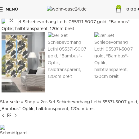
0
MENÜ
0,00
"DUETTE10"
klicken um zu vergrößern
Startseite
»
Shop
»
2er-Set Schiebevorhang Lethi 55371-5007 gold,
„Bambus“-Optik, halbtransparent, 120cm breit