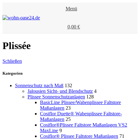
Menü
0,00
€
Plissée
Schließen
Kategorien
Sonnenschutz nach Maß
132
Jalousien Sicht- und Blendschutz
4
Plissee Sonnenschutzanlagen
128
BasicLine Plissee/Wabenplissee Faltstore
Maßanlagen
23
Cosiflor Duette® Wabenplissee Faltstore-
Maßanlagen
25
Cosiflor®Plissee Faltstore Maßanlagen VS2
MaxLine
9
Cosiflor® Plissee Faltstore Maßanlagen
71