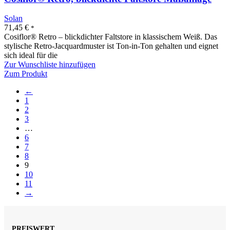
Solan
71,45
€
*
Cosiflor® Retro – blickdichter Faltstore in klassischem Weiß. Das
stylische Retro-Jacquardmuster ist Ton-in-Ton gehalten und eignet
sich ideal für die
Zur Wunschliste hinzufügen
Zum Produkt
←
1
2
3
…
6
7
8
9
10
11
→
PREISWERT