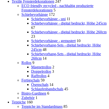
Textile Fensterdekorationen
247
ECO friendly recycled - nachhaltig produzierte
Fensterdekorationen
5
Schiebevorhänge
172
Schiebevorhänge - uni
11
Schiebevorhänge - digital bedruckt, Höhe 245cm
67
Schiebevorhänge - digital bedruckt, Höhe 260cm
23
Schiebevorhänge - gemustert
10
Schiebevorhang-Sets - digital bedruckt, Höhe
245cm
48
Schiebevorhang-Sets - digital bedruckt, Höhe
260cm
14
Rollos
9
Magnetrollos
2
Doppelrollos
3
Raffrollos
4
Fertigschals
59
Ösenschals
14
Schlaufenbandschals
45
Bistro-Gardinen
6
Zubehör
1
Teppiche
160
Teppiche im Standardmass
85