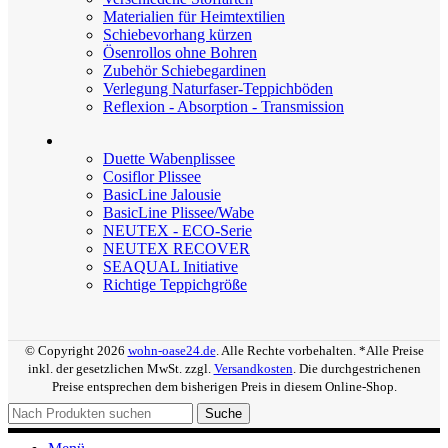
Materialien für Heimtextilien
Schiebevorhang kürzen
Ösenrollos ohne Bohren
Zubehör Schiebegardinen
Verlegung Naturfaser-Teppichböden
Reflexion - Absorption - Transmission
Duette Wabenplissee
Cosiflor Plissee
BasicLine Jalousie
BasicLine Plissee/Wabe
NEUTEX - ECO-Serie
NEUTEX RECOVER
SEAQUAL Initiative
Richtige Teppichgröße
© Copyright 2026
wohn-oase24.de
. Alle Rechte vorbehalten. *Alle Preise
inkl. der gesetzlichen MwSt. zzgl.
Versandkosten
. Die durchgestrichenen
Preise entsprechen dem bisherigen Preis in diesem Online-Shop.
Suche