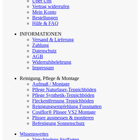
Über Uns
Vertrag widerrufen
Mein Konto
Bestellungen
Hilfe & FAQ
INFORMATIONEN
Versand & Lieferung
Zahlung
Datenschutz
AGB
Widerrufsbelehrung
Impressum
Reinigung, Pflege & Montage
Aufmaß / Montage
Pflege Naturfaser-Teppichböden
Pflege Synthetik-Teppichböden
Fleckentfernung Teppichböden
Reinigungsempfehlung Fussmatten
Cosiflor® Plissee VS2 Montage
Plissee ausmessen & montieren
Befestigung Sonnenschutz
Wissenswertes
Verschiedene Stoffarten