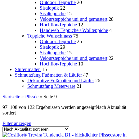
Outdoor-Teppiche
20
Sisaloptik
22
Sisalteppiche
15
Veloursteppiche uni und gemustert
28
Hochflor-Teppiche
12
Handweb-Teppiche / Wollteppiche
4
Teppiche Wunschmass
75
Outdoor-Teppiche
25
Sisaloptik
29
Sisalteppiche
15
Veloursteppiche uni und gemustert
22
Hochflor-Teppiche
10
Stufenmatten
15
Schmutzfang Fußmatten & Läufer
47
Dekorative Fußmatten und Läufer
26
Schmutzfang Meterware
21
Startseite
»
Plissée
»
Seite 9
97–108 von 122 Ergebnissen werden angezeigt
Nach Aktualität
sortiert
Filter anzeigen