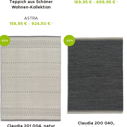
Teppich aus Schöner
169,95
€
–
699,95
€
*
Wohnen-Kollektion
ASTRA
158,95
€
–
924,50
€
*
-22%
-22%
Claudia 200 040,
Claudia 201 004, natur