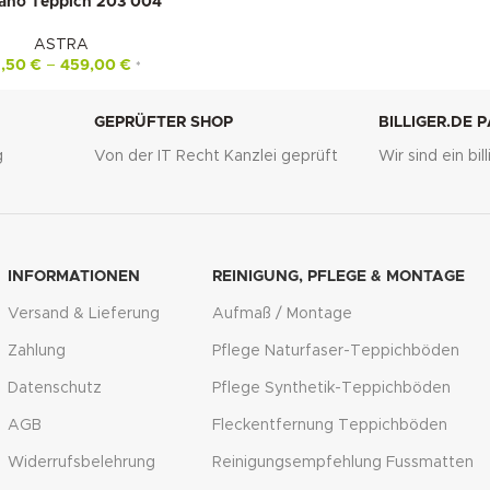
tano Teppich 203 004
ASTRA
2,50
€
–
459,00
€
*
GEPRÜFTER SHOP
BILLIGER.DE 
g
Von der IT Recht Kanzlei geprüft
Wir sind ein bi
INFORMATIONEN
REINIGUNG, PFLEGE & MONTAGE
Versand & Lieferung
Aufmaß / Montage
Zahlung
Pflege Naturfaser-Teppichböden
Datenschutz
Pflege Synthetik-Teppichböden
AGB
Fleckentfernung Teppichböden
Widerrufsbelehrung
Reinigungsempfehlung Fussmatten