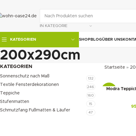
IN KATEGORIE
SHOP
BLOG
ÜBER UNS
KONT
KATEGORIEN
200x290cm
KATEGORIEN
Startseite
»
20
Sonnenschutz nach Maß
132
Textile Fensterdekorationen
246
Modra Teppich
-15%
Teppiche
160
Stufenmatten
15
9
Schmutzfang Fußmatten & Läufer
47