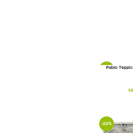
Pablo Teppi
-18%
5
-22%