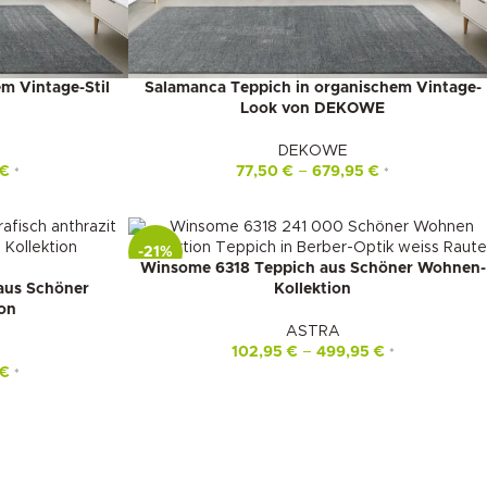
m Vintage-Stil
Salamanca Teppich in organischem Vintage-
Look von DEKOWE
DEKOWE
€
77,50
€
–
679,95
€
*
*
-21%
Winsome 6318 Teppich aus Schöner Wohnen-
 aus Schöner
Kollektion
on
ASTRA
102,95
€
–
499,95
€
*
€
*