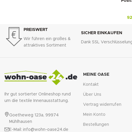
Posi
9
PREISWERT
SICHER EINKAUFEN
Wir führen ein großes &
Dank SSL Verschlüsselun
attraktives Sortiment
MEINE OASE
Kontakt
Ihr gut sortierter Onlineshop rund
Über Uns
um die textile Innenausstattung.
Vertrag widerrufen
Mein Konto
Goetheweg 123a, 99974
Mühlhausen
Bestellungen
E-Mail: info@wohn-oase24.de