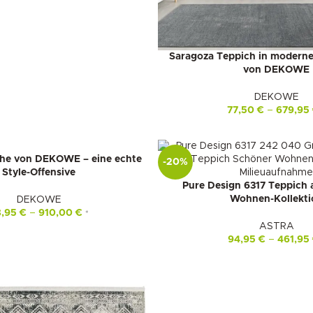
Saragoza Teppich in moderne
von DEKOWE
DEKOWE
77,50
€
–
679,95
che von DEKOWE – eine echte
-20%
Style-Offensive
Pure Design 6317 Teppich
Wohnen-Kollekti
DEKOWE
8,95
€
–
910,00
€
*
ASTRA
94,95
€
–
461,95