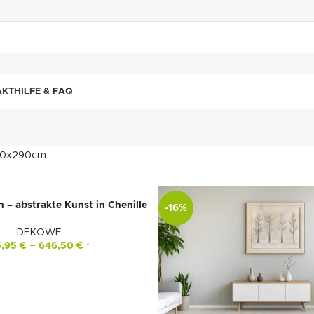
"DUETTE10"
AKT
HILFE & FAQ
0x290cm
 – abstrakte Kunst in Chenille
-16%
DEKOWE
5,95
€
–
646,50
€
*