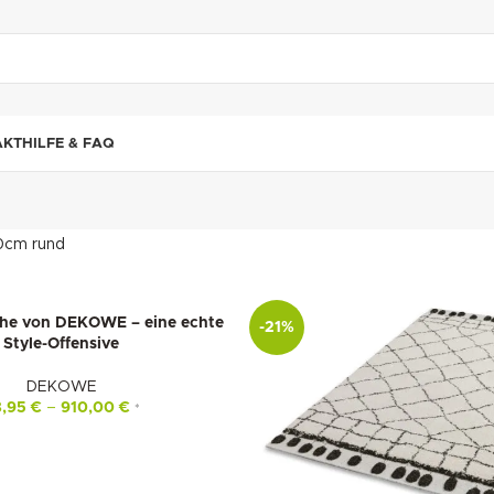
"DUETTE10"
AKT
HILFE & FAQ
0cm rund
che von DEKOWE – eine echte
-21%
Style-Offensive
DEKOWE
8,95
€
–
910,00
€
*