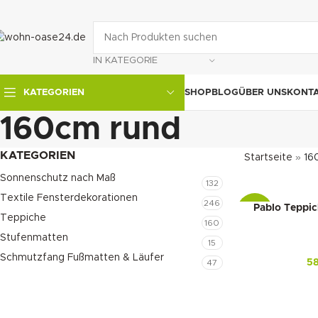
IN KATEGORIE
SHOP
BLOG
ÜBER UNS
KONT
KATEGORIEN
160cm rund
KATEGORIEN
Startseite
»
16
Sonnenschutz nach Maß
132
Textile Fensterdekorationen
246
Pablo Teppi
-18%
Teppiche
160
Stufenmatten
15
Schmutzfang Fußmatten & Läufer
5
47