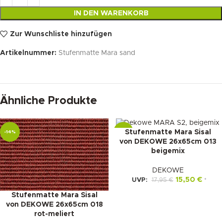
IN DEN WARENKORB
Zur Wunschliste hinzufügen
Artikelnummer:
Stufenmatte Mara sand
Ähnliche Produkte
Stufenmatte Mara Sisal
-14%
-14%
von DEKOWE 26x65cm 013
beigemix
DEKOWE
15,50
€
UVP:
17,95
€
*
Stufenmatte Mara Sisal
von DEKOWE 26x65cm 018
rot-meliert