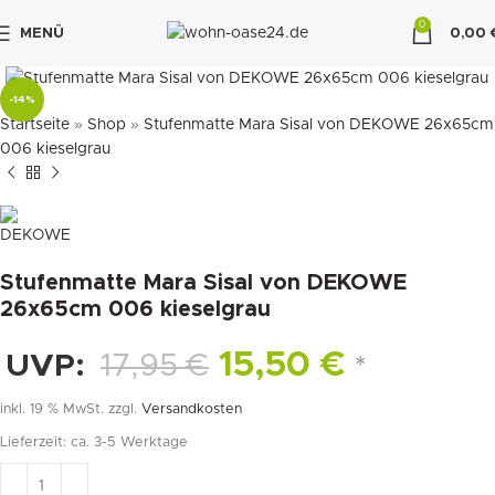
0
MENÜ
0,00
klicken um zu vergrößern
"DUETTE10"
-14%
Startseite
»
Shop
»
Stufenmatte Mara Sisal von DEKOWE 26x65cm
006 kieselgrau
Stufenmatte Mara Sisal von DEKOWE
26x65cm 006 kieselgrau
15,50
€
UVP:
17,95
€
*
inkl. 19 % MwSt.
zzgl.
Versandkosten
Lieferzeit:
ca. 3-5 Werktage