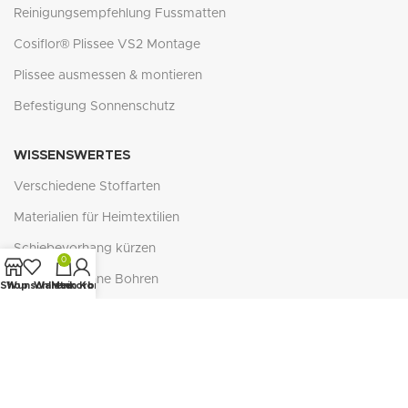
Reinigungsempfehlung Fussmatten
Cosiflor® Plissee VS2 Montage
Plissee ausmessen & montieren
Befestigung Sonnenschutz
WISSENSWERTES
Verschiedene Stoffarten
Materialien für Heimtextilien
Schiebevorhang kürzen
0
Ösenrollos ohne Bohren
Shop
Wunschliste
Warenkorb
Mein Konto
Zubehör Schiebegardinen
Verlegung Naturfaser-Teppichböden
Reflexion - Absorption - Transmission