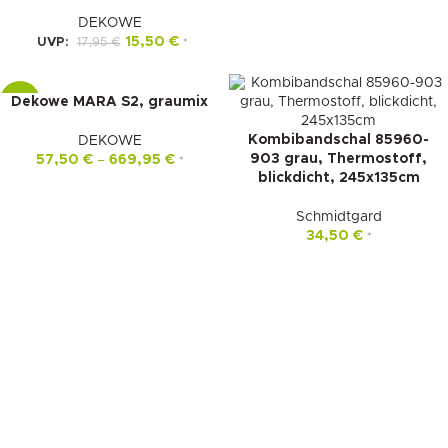
DEKOWE
15,50
€
UVP:
17,95
€
*
Dekowe MARA S2, graumix
-15%
Kombibandschal 85960-
DEKOWE
903 grau, Thermostoff,
57,50
€
–
669,95
€
*
blickdicht, 245x135cm
Schmidtgard
34,50
€
*