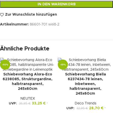
IN DEN WARENKORB
Zur Wunschliste hinzufügen
Artikelnummer:
86601-701 weiß-2
Ähnliche Produkte
-10%
-13%
Schiebevorhang Alora-Eco
Schiebevorhang Biella
6238085, Strukturgardine,
6237434-78 leinen,
halbtransparent,
Inbetween,
245x60cm
halbtransparent,
245x60cm
NEUTEX
33,25
€
Deco Trends
UVP:
36,95
€
*
28,70
€
UVP:
32,95
€
*