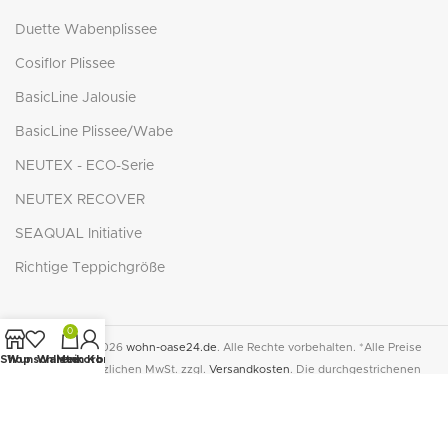
Duette Wabenplissee
Cosiflor Plissee
BasicLine Jalousie
BasicLine Plissee/Wabe
NEUTEX - ECO-Serie
NEUTEX RECOVER
SEAQUAL Initiative
Richtige Teppichgröße
0
© Copyright 2026
wohn-oase24.de
. Alle Rechte vorbehalten. *Alle Preise
Shop
Wunschliste
Warenkorb
Mein Konto
inkl. der gesetzlichen MwSt. zzgl.
Versandkosten
. Die durchgestrichenen
Preise entsprechen dem bisherigen Preis in diesem Online-Shop.