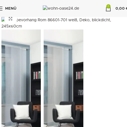
0
MENÜ
0,00
"DUETTE10"
klicken um zu vergrößern