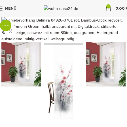
0
MENÜ
0,00
"DUETTE10"
-14%
klicken um zu vergrößern