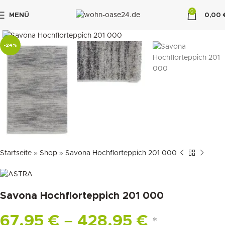
0
MENÜ
0,00
klicken um zu vergrößern
"DUETTE10"
-24%
Startseite
»
Shop
»
Savona Hochflorteppich 201 000
Savona Hochflorteppich 201 000
67,95
€
–
428,95
€
*