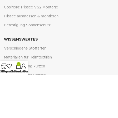
Cosiflor® Plissee VS2 Montage
Plissee ausmessen & montieren
Befestigung Sonnenschutz
WISSENSWERTES
Verschiedene Stoffarten
Materialien für Heimtextilien
0
Schiebevorhang kürzen
Shop
Wunschliste
Warenkorb
Mein Konto
Ösenrollos ohne Bohren
Zubehör Schiebegardinen
Verlegung Naturfaser-Teppichböden
Reflexion - Absorption - Transmission